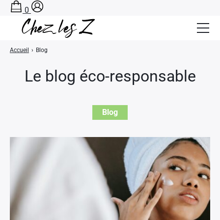
0
Accueil
›
Blog
Salle de Bain Zéro Déchet
Le blog éco-responsable
Cuisine Zéro Déchet
BLOG
Blog
A PROPOS
CONTACT
PANIER