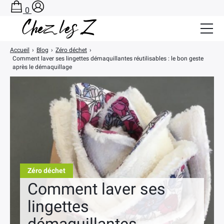
0
Accueil
›
Blog
›
Zéro déchet
›
Salle de Bain Zéro Déchet
Comment laver ses lingettes démaquillantes réutilisables : le bon geste
après le démaquillage
Cuisine Zéro Déchet
BLOG
A PROPOS
CONTACT
PANIER
Zéro déchet
Comment laver ses
lingettes