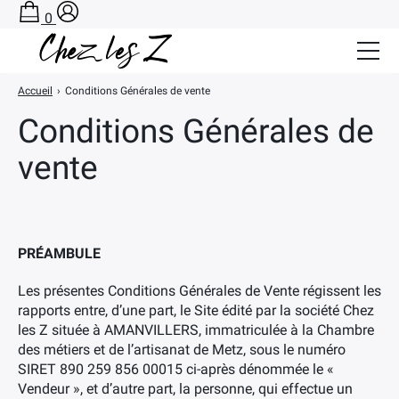
0
Accueil
›
Conditions Générales de vente
Salle de Bain Zéro Déchet
Conditions Générales de
Cuisine Zéro Déchet
vente
BLOG
A PROPOS
PRÉAMBULE
CONTACT
Les présentes Conditions Générales de Vente régissent les
PANIER
rapports entre, d’une part, le Site édité par la société Chez
les Z située à AMANVILLERS, immatriculée à la Chambre
des métiers et de l’artisanat de Metz, sous le numéro
SIRET 890 259 856 00015 ci-après dénommée le «
Vendeur », et d’autre part, la personne, qui effectue un