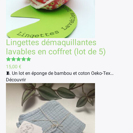
Lingettes démaquillantes
lavables en coffret (lot de 5)
Note
5.00
15,00
€
sur 5
🧵 Un lot en éponge de bambou et coton Oeko-Tex…
Découvrir