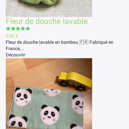
Fleur de douche lavable
Note
5.00
9,00
€
sur 5
Fleur de douche lavable en bambou 🇫🇷 Fabriqué en
France,…
Découvrir