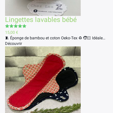
Lingettes lavables bébé
Note
5.00
15,00
€
sur 5
🧵 Éponge de bambou et coton Oeko-Tex ♻️ 🧒🏻 Idéale…
Découvrir