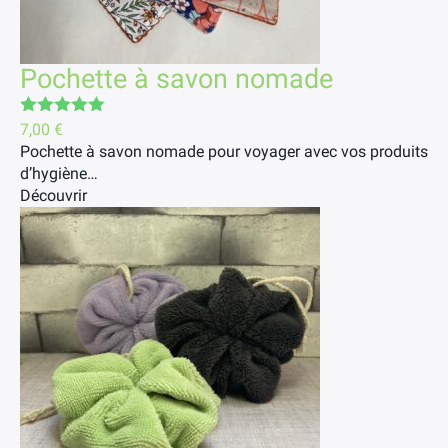
Pochette à savon nomade
Note
5.00
7,00
€
sur 5
Pochette à savon nomade pour voyager avec vos produits
d’hygiène…
Découvrir