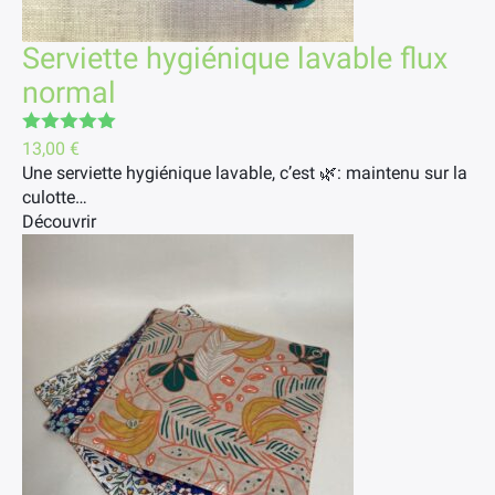
Serviette hygiénique lavable flux
normal
Note
5.00
13,00
€
sur 5
Une serviette hygiénique lavable, c’est 🌿: maintenu sur la
culotte…
Découvrir
×