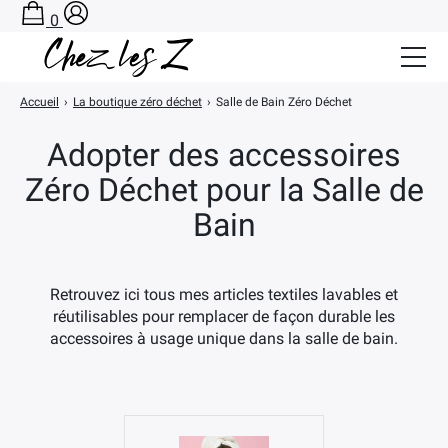
0
Accueil
›
La boutique zéro déchet
›
Salle de Bain Zéro Déchet
Salle de Bain Zéro Déchet
Adopter des accessoires
Cuisine Zéro Déchet
Zéro Déchet pour la Salle de
BLOG
Bain
A PROPOS
CONTACT
Retrouvez ici tous mes articles textiles lavables et
réutilisables pour remplacer de façon durable les
PANIER
accessoires à usage unique dans la salle de bain.