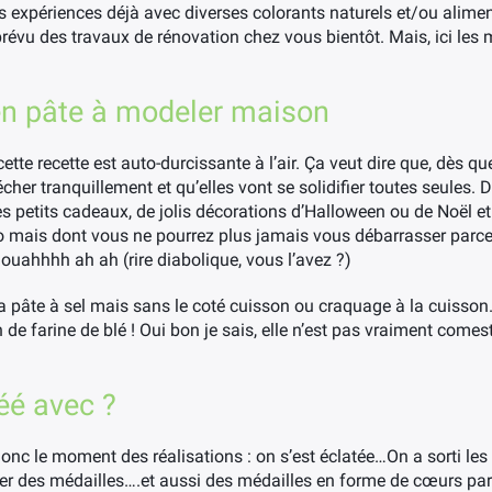
tres expériences déjà avec diverses colorants naturels et/ou alime
révu des travaux de rénovation chez vous bientôt. Mais, ici les m
 en pâte à modeler maison
 cette recette est auto-durcissante à l’air. Ça veut dire que, dès 
 sécher tranquillement et qu’elles vont se solidifier toutes seules.
des petits cadeaux, de jolis décorations d’Halloween ou de Noël et 
o mais dont vous ne pourrez plus jamais vous débarrasser parce q
Mouahhhh ah ah (rire diabolique, vous l’avez ?)
a pâte à sel mais sans le coté cuisson ou craquage à la cuisson. 
de farine de blé ! Oui bon je sais, elle n’est pas vraiment comest
éé avec ?
donc le moment des réalisations : on s’est éclatée…On a sorti le
er des médailles….et aussi des médailles en forme de cœurs par