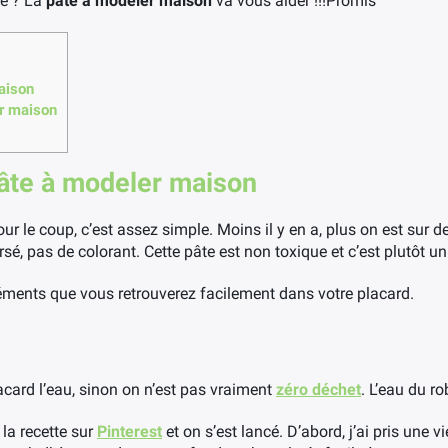
ce ? La
pâte à modeler maison
va vous aider !!!Promis
aison
er maison
âte à modeler maison
ur le coup, c’est assez simple. Moins il y en a, plus on est sur 
é, pas de colorant. Cette pâte est non toxique et c’est plutôt un
léments que vous retrouverez facilement dans votre placard.
lacard l’eau, sinon on n’est pas vraiment
zéro déchet
. L’eau du ro
é la recette sur
Pinterest
et on s’est lancé. D’abord, j’ai pris une vi