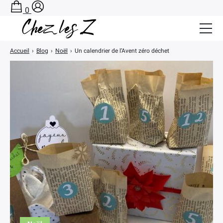
0
Accueil
›
Blog
›
Noël
›
Un calendrier de l’Avent zéro déchet
Salle de Bain Zéro Déchet
Cuisine Zéro Déchet
BLOG
A PROPOS
CONTACT
PANIER