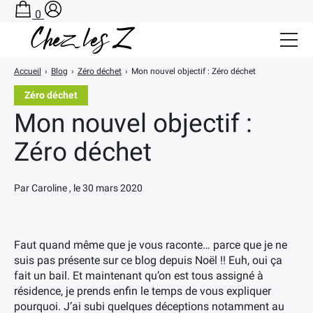
0
Accueil
›
Blog
›
Zéro déchet
›
Mon nouvel objectif : Zéro déchet
Salle de Bain Zéro Déchet
Zéro déchet
Cuisine Zéro Déchet
Mon nouvel objectif :
BLOG
Zéro déchet
A PROPOS
Par Caroline , le 30 mars 2020
CONTACT
PANIER
Faut quand même que je vous raconte… parce que je ne
suis pas présente sur ce blog depuis Noël !! Euh, oui ça
fait un bail. Et maintenant qu’on est tous assigné à
résidence, je prends enfin le temps de vous expliquer
pourquoi. J’ai subi quelques déceptions notamment au