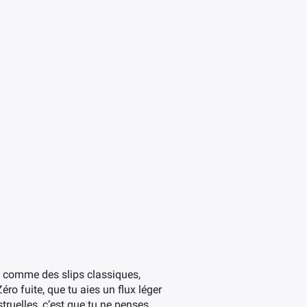
eu comme des slips classiques,
ro fuite, que tu aies un flux léger
truelles, c’est que tu ne penses