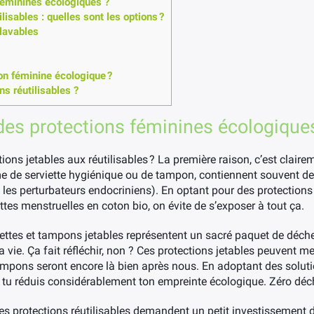
féminines écologiques ?
lisables : quelles sont les options ?
 lavables
on féminine écologique ?
s réutilisables ?
des protections féminines écologique
ions jetables aux réutilisables ? La première raison, c’est claire
rme de serviette hygiénique ou de tampon, contiennent souvent d
les perturbateurs endocriniens). En optant pour des protection
ttes menstruelles en coton bio, on évite de s’exposer à tout ça.
rviettes et tampons jetables représentent un sacré paquet de déch
vie. Ça fait réfléchir, non ? Ces protections jetables peuvent me
ampons seront encore là bien après nous. En adoptant des solut
 tu réduis considérablement ton empreinte écologique. Zéro déche
Les protections réutilisables demandent un petit investissement de 