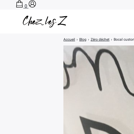
0
Accueil
›
Blog
›
Zéro déchet
›
Bocal custo