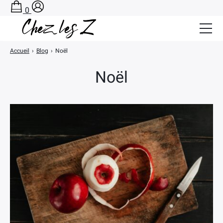
0
Accueil
›
Blog
›
Noël
Salle de Bain Zéro Déchet
Noël
Cuisine Zéro Déchet
BLOG
A PROPOS
CONTACT
PANIER