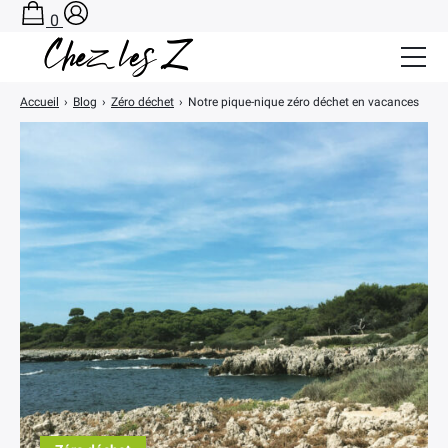
0
Accueil
›
Blog
›
Zéro déchet
›
Notre pique-nique zéro déchet en vacances
Salle de Bain Zéro Déchet
Cuisine Zéro Déchet
BLOG
A PROPOS
CONTACT
PANIER