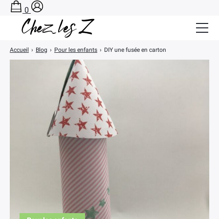
0
Accueil
›
Blog
›
Pour les enfants
›
DIY une fusée en carton
Salle de Bain Zéro Déchet
Cuisine Zéro Déchet
BLOG
A PROPOS
CONTACT
PANIER