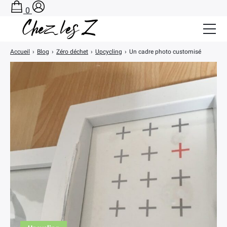
0
Accueil
›
Blog
›
Zéro déchet
›
Upcycling
›
Un cadre photo customisé
Salle de Bain Zéro Déchet
Cuisine Zéro Déchet
BLOG
A PROPOS
CONTACT
PANIER