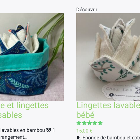
Découvrir
e et lingettes
Lingettes lavabl
isables
bébé
s lavables en bambou 🐼 1
Note
5.00
15,00
€
sur 5
e rangement…
🧵 Éponge de bambou et cot