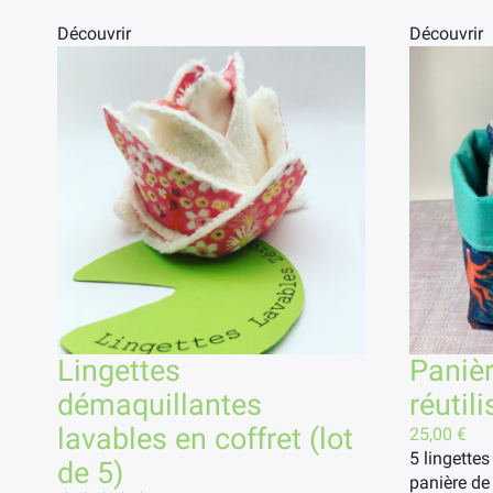
Découvrir
Découvrir
Lingettes
Panièr
démaquillantes
réutil
lavables en coffret (lot
25,00
€
5 lingette
de 5)
panière d