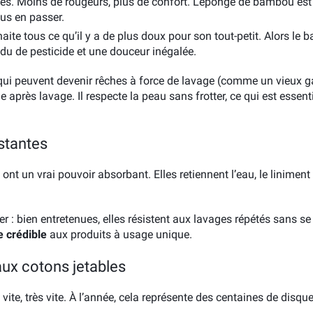
es. Moins de rougeurs, plus de confort. L’éponge de bambou est 
ous en passer.
aite tous ce qu’il y a de plus doux pour son tout-petit. Alors le b
sidu de pesticide et une douceur inégalée.
 qui peuvent devenir rêches à force de lavage (comme un vieux ga
après lavage. Il respecte la peau sans frotter, ce qui est essentie
stantes
nt un vrai pouvoir absorbant. Elles retiennent l’eau, le liniment
r : bien entretenues, elles résistent aux lavages répétés sans se 
e crédible
aux produits à usage unique.
aux cotons jetables
ite, très vite. À l’année, cela représente des centaines de disque