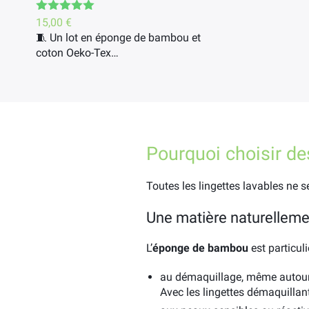
Note
5.00
15,00
€
sur 5
🧵 Un lot en éponge de bambou et
coton Oeko-Tex…
Pourquoi choisir de
Toutes les lingettes lavables ne s
Une matière naturellem
L’
éponge de bambou
est particul
au démaquillage, même autour de
Avec les lingettes démaquillan