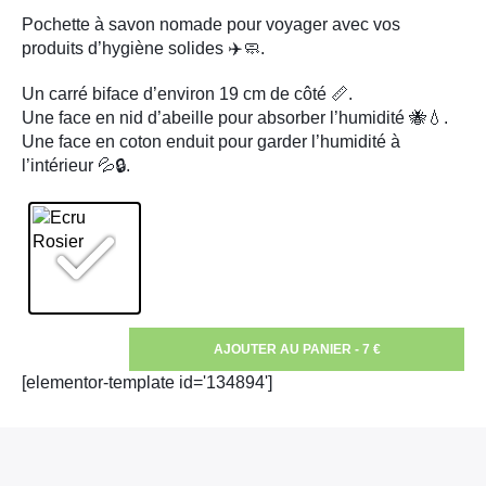
notations
client
Pochette à savon nomade pour voyager avec vos
produits d’hygiène solides ✈️🧼.
Un carré biface d’environ 19 cm de côté 📏.
Une face en nid d’abeille pour absorber l’humidité 🐝💧.
Une face en coton enduit pour garder l’humidité à
l’intérieur 💦🔒.
AJOUTER AU PANIER - 7 €
[elementor-template id='134894']