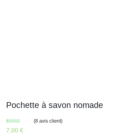
Pochette à savon nomade
(
8
avis client)
Noté
8
5.00
sur
7,00
€
5 basé sur