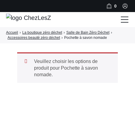
0
Accueil
›
La boutique zéro déchet
›
Salle de Bain Zéro Déchet
›
Salle de Bain Zéro Déchet
Accessoires beauté zéro déchet
›
Pochette à savon nomade
Cuisine Zéro Déchet
BLOG
Veuillez choisir les options de
produit pour Pochette à savon
A PROPOS
nomade.
CONTACT
PANIER