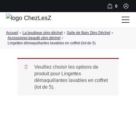
0
Accueil
›
La boutique zéro déchet
›
Salle de Bain Zéro Déchet
›
Salle de Bain Zéro Déchet
Accessoires beauté zéro déchet
›
Lingettes démaquillantes lavables en coffret (lot de 5)
Cuisine Zéro Déchet
BLOG
Veuillez choisir les options de
A PROPOS
produit pour Lingettes
démaquillantes lavables en coffret
CONTACT
(lot de 5).
PANIER