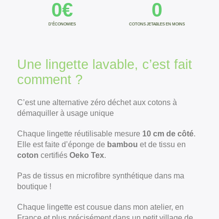
0
€
0
D'ÉCONOMIES
COTONS JETABLES EN MOINS
Une lingette lavable, c’est fait
comment ?
C’est une alternative zéro déchet aux cotons à
démaquiller à usage unique
Chaque lingette réutilisable mesure
10 cm de côté
.
Elle est faite d’éponge de
bambou
et de tissu en
coton
certifiés
Oeko Tex
.
Pas de tissus en microfibre synthétique dans ma
boutique !
Chaque lingette est cousue dans mon atelier, en
France et plus précisément dans un petit village de