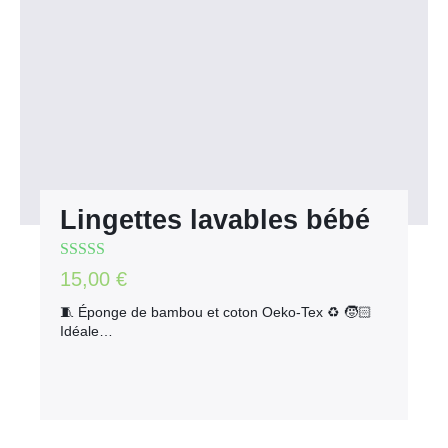
Lingettes lavables bébé
Note
5.00
sur
15,00
€
5
🧵 Éponge de bambou et coton Oeko-Tex ♻️ 🧒🏻
Idéale…