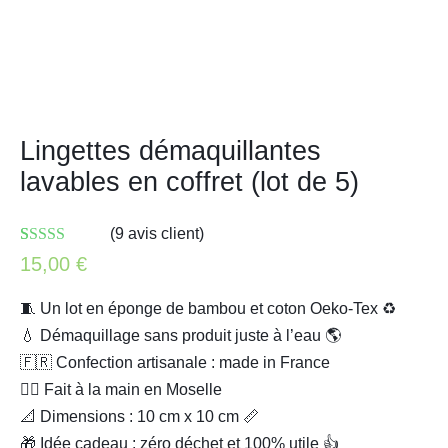
Lingettes démaquillantes
lavables en coffret (lot de 5)
(
9
avis client)
Noté
9
5.00
sur
15,00
€
5 basé sur
notations
client
🧵 Un lot en éponge de bambou et coton Oeko-Tex ♻️
💧 Démaquillage sans produit juste à l’eau 🌎
🇫🇷 Confection artisanale : made in France
✋🏻 Fait à la main en Moselle
📐 Dimensions : 10 cm x 10 cm 📏
🎁 Idée cadeau : zéro déchet et 100% utile 👍