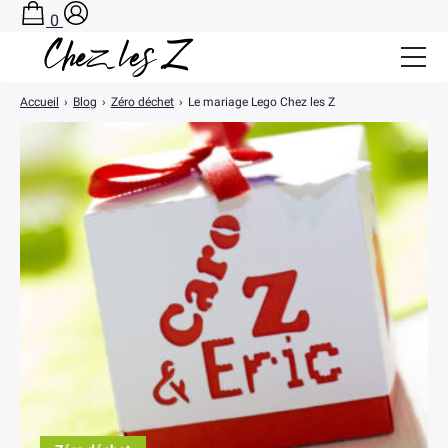
0
Accueil
›
Blog
›
Zéro déchet
›
Le mariage Lego Chez les Z
Salle de Bain Zéro Déchet
Cuisine Zéro Déchet
BLOG
A PROPOS
CONTACT
PANIER