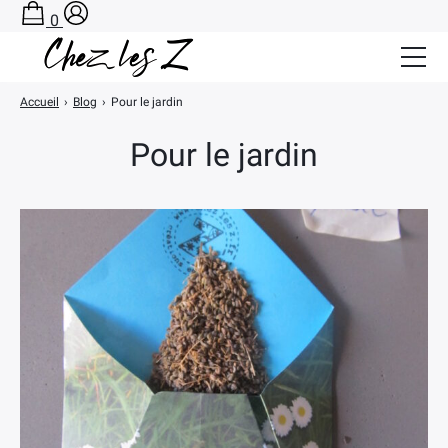
0
Accueil
›
Blog
›
Pour le jardin
Salle de Bain Zéro Déchet
Pour le jardin
Cuisine Zéro Déchet
BLOG
A PROPOS
CONTACT
PANIER
×