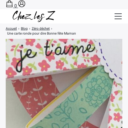
0
Accueil
›
Blog
›
Zéro déchet
›
Salle de Bain Zéro Déchet
Une carte ronde pour dire Bonne fête Maman
Cuisine Zéro Déchet
BLOG
A PROPOS
CONTACT
PANIER