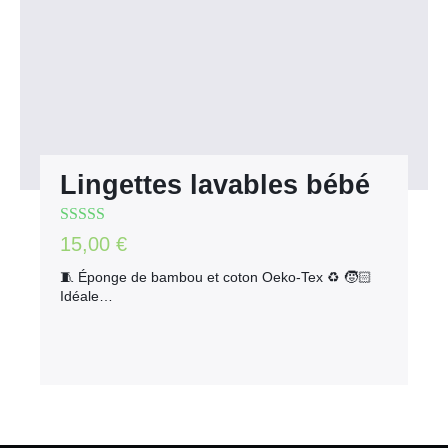
Lingettes lavables bébé
Note
5.00
sur
15,00
€
5
🧵 Éponge de bambou et coton Oeko-Tex ♻️ 🧒🏻
Idéale…