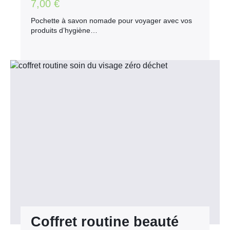
Note
5.00
sur
7,00
€
5
Pochette à savon nomade pour voyager avec vos
produits d’hygiène…
Coffret routine beauté