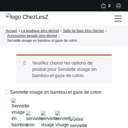
0
Accueil
›
La boutique zéro déchet
›
Salle de Bain Zéro Déchet
›
Salle de Bain Zéro Déchet
Accessoires beauté zéro déchet
›
Serviette visage en bambou et gaze de coton
Cuisine Zéro Déchet
BLOG
Veuillez choisir les options de
A PROPOS
produit pour Serviette visage en
bambou et gaze de coton.
CONTACT
PANIER