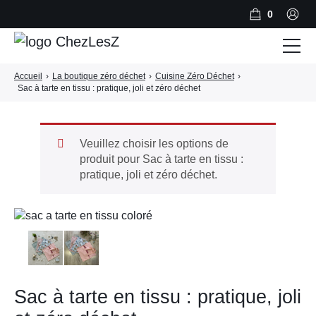
0
Accueil
›
La boutique zéro déchet
›
Cuisine Zéro Déchet
›
Salle de Bain Zéro Déchet
Sac à tarte en tissu : pratique, joli et zéro déchet
Cuisine Zéro Déchet
BLOG
Veuillez choisir les options de
produit pour Sac à tarte en tissu :
A PROPOS
pratique, joli et zéro déchet.
CONTACT
PANIER
Sac à tarte en tissu : pratique, joli